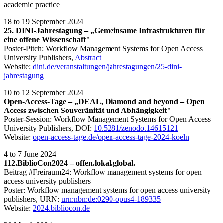
academic practice
18 to 19 September 2024
25. DINI-Jahrestagung – „Gemeinsame Infrastrukturen für
eine offene Wissenschaft"
Poster-Pitch: Workflow Management Systems for Open Access
University Publishers,
Abstract
Website:
dini.de/veranstaltungen/jahrestagungen/25-dini-
jahrestagung
10 to 12 September 2024
Open-Access-Tage – „DEAL, Diamond and beyond – Open
Access zwischen Souveränität und Abhängigkeit"
Poster-Session: Workflow Management Systems for Open Access
University Publishers, DOI:
10.5281/zenodo.14615121
Website:
open-access-tage.de/open-access-tage-2024-koeln
4 to 7 June 2024
112.BiblioCon2024 – offen.lokal.global.
Beitrag #Freiraum24: Workflow management systems for open
access university publishers
Poster: Workflow management systems for open access university
publishers, URN:
urn:nbn:de:0290-opus4-189335
Website:
2024.bibliocon.de