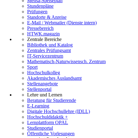
Mensa-Speiseplan
Stundenpläne
Prüfungen
Standorte & Anreise
E-Mail / Webmailer (Dienste intern)
Pressebereich
HTWK.magazin
Zentrale Bereiche
Bibliothek und Katalog
Zentrales Prüfungsamt
IT-Servicezentrum
Mathematisch-Naturwissensch. Zentrum
Sport
Hochschulkolleg
Akademisches Auslandsamt
Stellenangebote
Stellenportal
Lehre und Lernen
Beratung für Studierende
E-Learning
Digitale Hochschullehre (IDLL)
Hochschuldidaktik +
Lernplattform OPAL
Studienportal
Öffentliche Vorlesungen