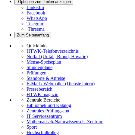
Optionen zum Teilen anzeigen
LinkedIn
Facebook
WhatsApp
Telegram
Threema
Zum Seitenanfang
Quicklinks
HTWK-Telefonverzeichnis
Notfall (Unfall, Brand, Havarie)
Mensa-Speiseplan
Stundenpläne
Prüfungen
Standorte & Anreise
E-Mail / Webmailer (Dienste intern)
Pressebereich
HTWK.magazin
Zentrale Bereiche
Bibliothek und Katalog
Zentrales Prüfungsamt
IT-Servicezentrum
Mathematisch-Naturwissensch. Zentrum
Sport
Hochschulkolleg