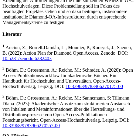
Ableitung der Anforderungen an die unterstützenden WFMS in OA-
Hochschulverlagen. Diese Problemstellung soll im Fokus des
beantragten Projektes stehen und so dazu beitragen, insbesondere
institutionelle Diamond-OA-Infrastrukturen durch entsprechende
Managementsysteme zu festigen.
Literatur
1
Ancion, Z.; Borrell-Damián, L.; Mounier, P.; Rooryck, J.; Saenen,
B. (2022): Action Plan for Diamond Open Access. Zenodo. DOI:
10.5281/zenodo.6282403
2
Böhm, D.; Grossmann, A.; Reiche, M.; Schrader, A. (2020): Open
Access Publikationsworkflow für akademische Bücher. Ein
Handbuch für Hochschulen und Universitäten. Open-Access-
Hochschulverlag, Leipzig, DOI:
10.33968/9783966270175-00
3
Böhm, D.; Grossmann, A.; Reiche, M.; Sannemann, S; Tillmann,
Diana. (2023): Akademischer Ansatz zum strukturierten Austausch
von Inhalten und Metainformationen über die Herstellungs- und
Distributionsprozesse von Open-Access-Publikationen.
Forschungsbericht. Open-Access-Hochschulverlag, Leipzig, DOI:
10.33968/9783966270557-00
OA-HVerlag