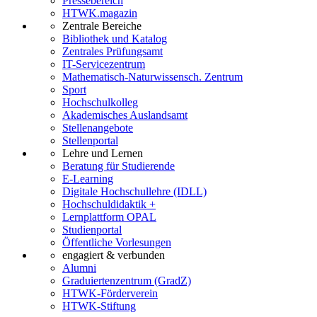
Pressebereich
HTWK.magazin
Zentrale Bereiche
Bibliothek und Katalog
Zentrales Prüfungsamt
IT-Servicezentrum
Mathematisch-Naturwissensch. Zentrum
Sport
Hochschulkolleg
Akademisches Auslandsamt
Stellenangebote
Stellenportal
Lehre und Lernen
Beratung für Studierende
E-Learning
Digitale Hochschullehre (IDLL)
Hochschuldidaktik +
Lernplattform OPAL
Studienportal
Öffentliche Vorlesungen
engagiert & verbunden
Alumni
Graduiertenzentrum (GradZ)
HTWK-Förderverein
HTWK-Stiftung