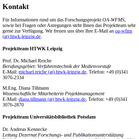
Kontakt
Für Informationen rund um das Forschungsprojekt
OA-WFMS
,
sowie bei Fragen oder Anregungen steht Ihnen das Projektteam sehr
gerne zur Verfügung. Wir freuen uns über Ihre E-Mail an
oa-wfms
(at) htwk-leipzig.de
.
Projektteam HTWK Leipzig
Prof. Dr. Michael Reiche
Berufungsgebiet: Verfahrenstechnik der Medienvorstufe
E-Mail:
michael.reiche (at) htwk-leipzig.de
, Telefon: +49 (0)341
3076-2334
M.Eng. Diana Tillmann
Wissenschaftliche Mitarbeiterin Projektmanagement
E-Mail:
diana.tillmann (at) htwk-leipzig.de
, Telefon: +49 (0)341
3076-2870
Projektteam Universitätsbibliothek Potsdam
Dr. Andreas Kennecke
Leitung Dezernat Forschungs- und Publikationsunterstützung